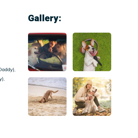
Gallery:
Daddy),
),