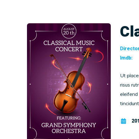
Cl
Director
Imdb:
Ut placer
risus ru
eleifend
tincidun
20