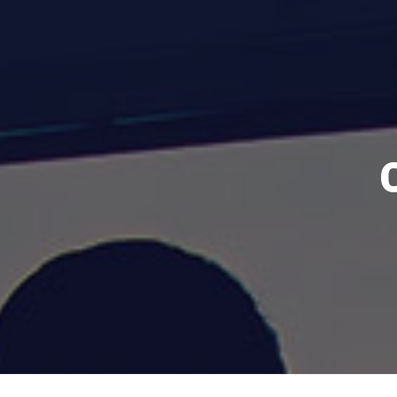
Home
About Us