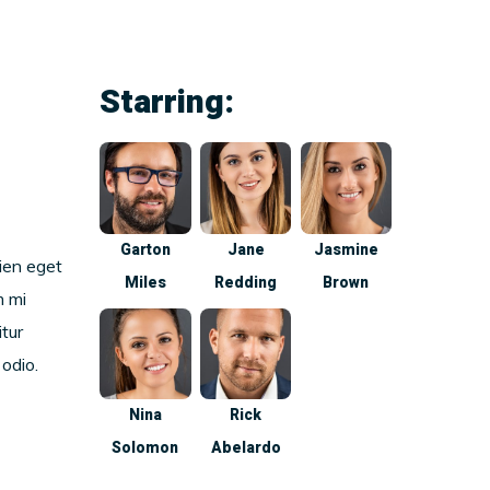
Starring:
Garton
Jane
Jasmine
pien eget
Miles
Redding
Brown
m mi
tur
odio.
Nina
Rick
Solomon
Abelardo