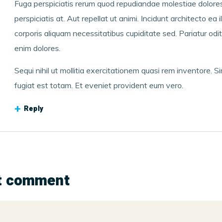
Fuga perspiciatis rerum quod repudiandae molestiae dolore
perspiciatis at. Aut repellat ut animi. Incidunt architecto ea il
corporis aliquam necessitatibus cupiditate sed. Pariatur odi
enim dolores.
Sequi nihil ut mollitia exercitationem quasi rem inventore. Si
fugiat est totam. Et eveniet provident eum vero.
Reply
t comment