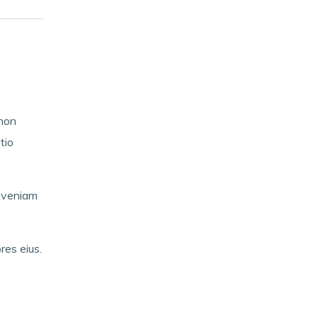
 non
tio
d veniam
res eius.