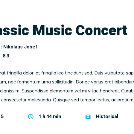
assic Music Concert
:
Nikolaus Josef
8.3
at fringilla dolor, et fringilla leo tincidunt sed. Duis vulputate sa
trum, nec fermentum urna sollicitudin. Donec varius erat bibendu
 dignissim. Suspendisse elementum vel mi vitae hendrerit. Curabi
t consectetur malesuada. Quisque sed tempor lectus, ac pretium 
15
1 h 44 min
Historical