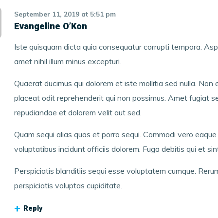
September 11, 2019
at
5:51 pm
Evangeline O’Kon
Iste quisquam dicta quia consequatur corrupti tempora. As
amet nihil illum minus excepturi.
Quaerat ducimus qui dolorem et iste mollitia sed nulla. Non 
placeat odit reprehenderit qui non possimus. Amet fugiat s
repudiandae et dolorem velit aut sed.
Quam sequi alias quas et porro sequi. Commodi vero eaqu
voluptatibus incidunt officiis dolorem. Fuga debitis qui et sin
Perspiciatis blanditiis sequi esse voluptatem cumque. Reru
perspiciatis voluptas cupiditate.
Reply