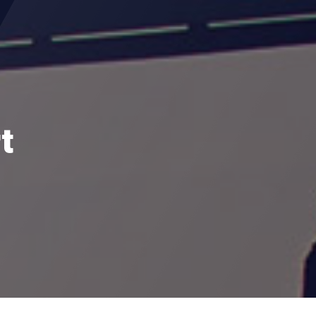
t Us
t