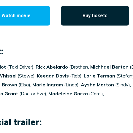
Watch movie
Buy tickets
:
iot
(Taxi Driver),
Rick Abelardo
(Brother),
Michhael Berton
(
Whisse
l (Stewe),
Keegan Davis
(Rob),
Lorie Terman
(Stefany
e Brown
(Elsa),
Marie Ingram
(Linda),
Aysha Morton
(Sindy),
na Grant
(Doctor Eve),
Madeleine Garza
(Carol),
ial trailer: