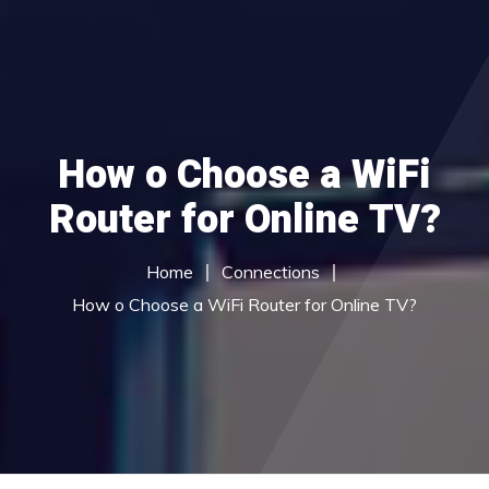
Home
How o Choose a WiFi
About Us
Router for Online TV?
du Services
Call Centre Services
Home
Connections
Careers
How o Choose a WiFi Router for Online TV?
Contact Us